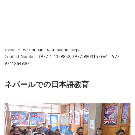
ネパール校
HORIZON EDUCATIONAL CONSULTANCY
Head Office:
Tokha- 5, Basundhara, Kathmandu, Nepal
Contact Number: +977-1-4359852, +977-9803157964, +977-
9741864930
ネパールでの日本語教育